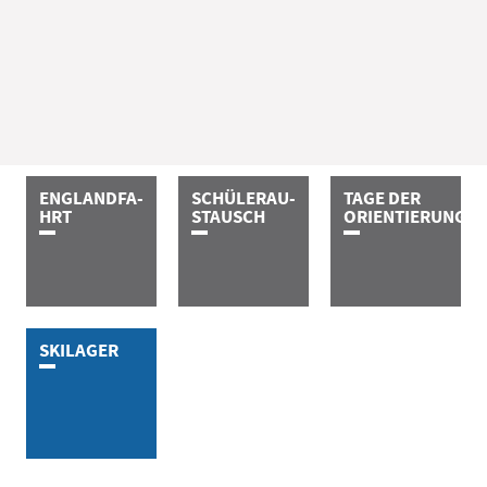
E­N­G­L­A­N­D­­­­­­­F­A­
S­C­H­Ü­L­E­R­­­­­­­A­U­
TAGE DER
H­R­T
S­­­T­A­U­S­C­H
ORIEN­TIERUNG
S­K­I­­­L­A­G­E­R