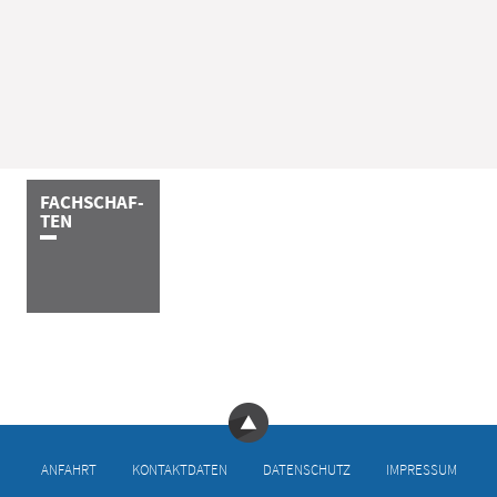
F­A­C­H­­­S­C­H­A­F­
T­E­N
ANFAHRT
KONTAKT­DATEN
DATEN­SCHUTZ
IMPRESSUM