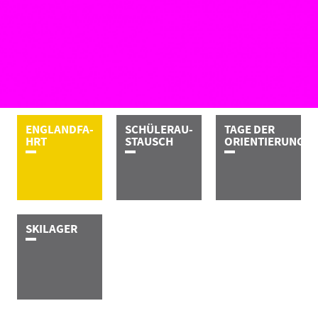
E­N­G­L­A­N­D­­­­­­­F­A­
S­C­H­Ü­L­E­R­­­­­­­A­U­
TAGE DER
H­R­T
S­­­T­A­U­S­C­H
ORIEN­TIERUNG
S­K­I­­­L­A­G­E­R