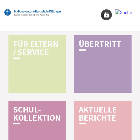
FÜR
ELTERN
Ü­B­E­R­T­R­I­T­T
/ SERVICE
SCHUL-
AKTUELLE
KOLLEKTION
BERICHTE