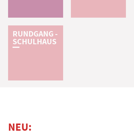
R­U­N­D­G­A­N­G­ ­
S­C­H­U­L­H­A­U­S
NEU: