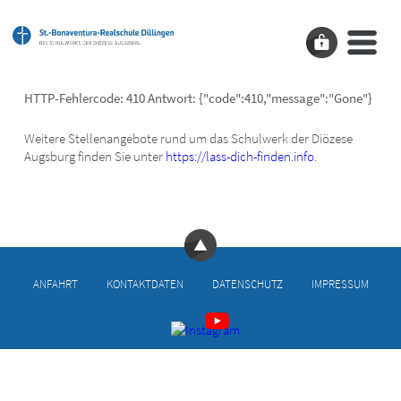
HTTP-Fehlercode: 410 Antwort: {"code":410,"message":"Gone"}
Weitere Stellenangebote rund um das Schulwerk der Diözese
Augsburg finden Sie unter
https://lass-dich-finden.info
.
ANFAHRT
KONTAKT­DATEN
DATEN­SCHUTZ
IMPRESSUM